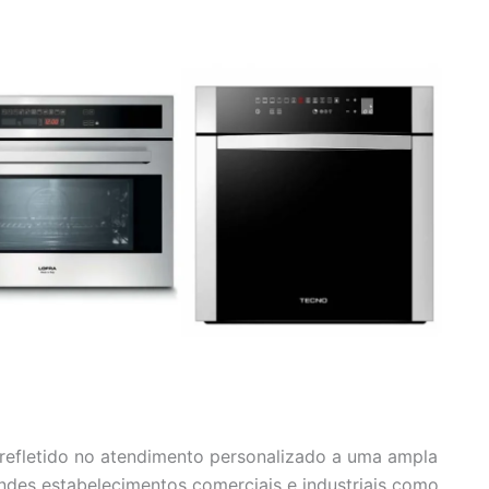
efletido no atendimento personalizado a uma ampla
andes estabelecimentos comerciais e industriais como