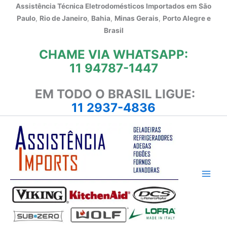
Ir
Assistência Técnica Eletrodomésticos Importados em
São
para
Paulo
,
Rio de Janeiro
,
Bahia
,
Minas Gerais
,
Porto Alegre e
o
Brasil
conteúdo
CHAME VIA WHATSAPP:
11 94787-1447
EM TODO O BRASIL LIGUE:
11 2937-4836