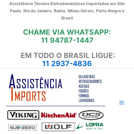
Ir
Assistência Técnica Eletrodomésticos Importados em
São
para
Paulo
,
Rio de Janeiro
,
Bahia
,
Minas Gerais
,
Porto Alegre e
o
Brasil
conteúdo
CHAME VIA WHATSAPP:
11 94787-1447
EM TODO O BRASIL LIGUE:
11 2937-4836