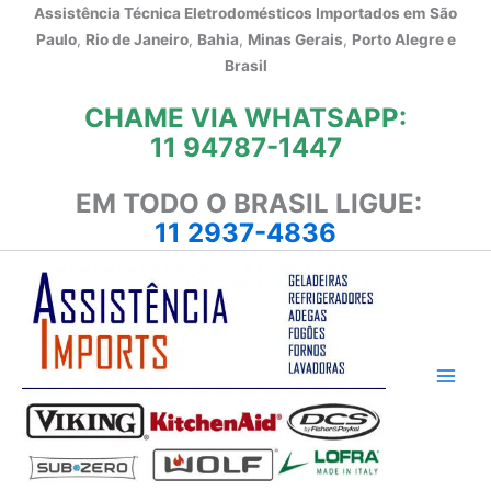
Ir
Assistência Técnica Eletrodomésticos Importados em
São
para
Paulo
,
Rio de Janeiro
,
Bahia
,
Minas Gerais
,
Porto Alegre e
o
Brasil
conteúdo
CHAME VIA WHATSAPP:
11 94787-1447
EM TODO O BRASIL LIGUE:
11 2937-4836