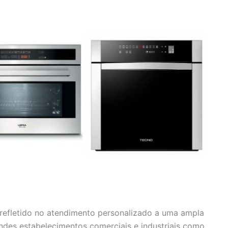
efletido no atendimento personalizado a uma ampla
andes estabelecimentos comerciais e industriais como