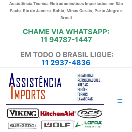
Ir
Assistência Técnica Eletrodomésticos Importados em
São
para
Paulo
,
Rio de Janeiro
,
Bahia
,
Minas Gerais
,
Porto Alegre e
o
Brasil
conteúdo
CHAME VIA WHATSAPP:
11 94787-1447
EM TODO O BRASIL LIGUE:
11 2937-4836