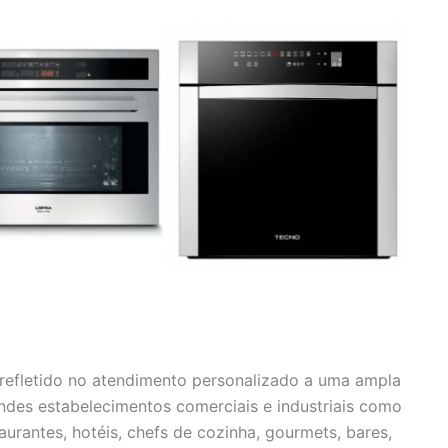
efletido no atendimento personalizado a uma ampla
andes estabelecimentos comerciais e industriais como
urantes, hotéis, chefs de cozinha, gourmets, bares,