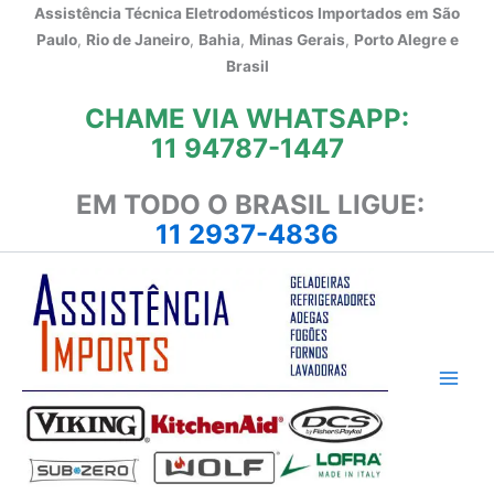
Ir
Assistência Técnica Eletrodomésticos Importados em
São
para
Paulo
,
Rio de Janeiro
,
Bahia
,
Minas Gerais
,
Porto Alegre e
o
Brasil
conteúdo
CHAME VIA WHATSAPP:
11 94787-1447
EM TODO O BRASIL LIGUE:
11 2937-4836