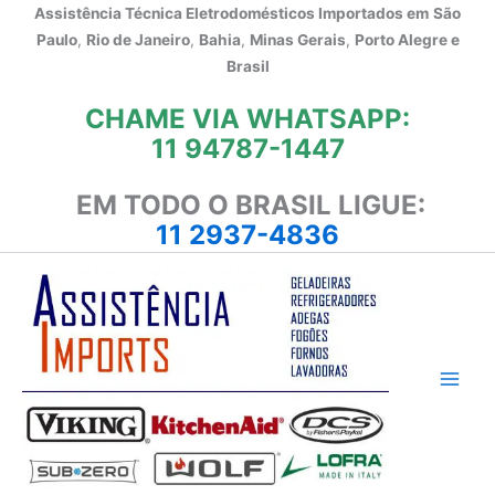
Ir
Assistência Técnica Eletrodomésticos Importados em
São
para
Paulo
,
Rio de Janeiro
,
Bahia
,
Minas Gerais
,
Porto Alegre e
o
Brasil
conteúdo
CHAME VIA WHATSAPP:
11 94787-1447
EM TODO O BRASIL LIGUE:
11 2937-4836