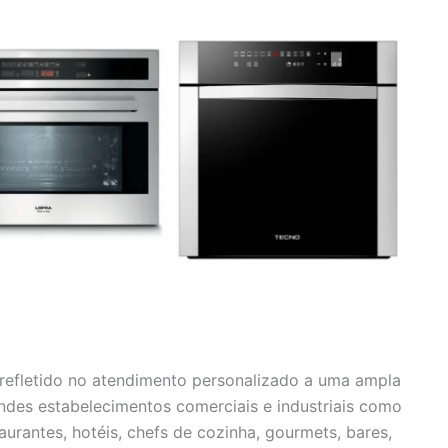
efletido no atendimento personalizado a uma ampla
andes estabelecimentos comerciais e industriais como
urantes, hotéis, chefs de cozinha, gourmets, bares,