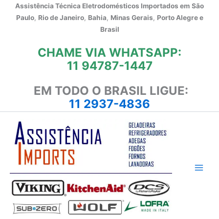
Ir
Assistência Técnica Eletrodomésticos Importados em
São
para
Paulo
,
Rio de Janeiro
,
Bahia
,
Minas Gerais
,
Porto Alegre e
o
Brasil
conteúdo
CHAME VIA WHATSAPP:
11 94787-1447
EM TODO O BRASIL LIGUE:
11 2937-4836