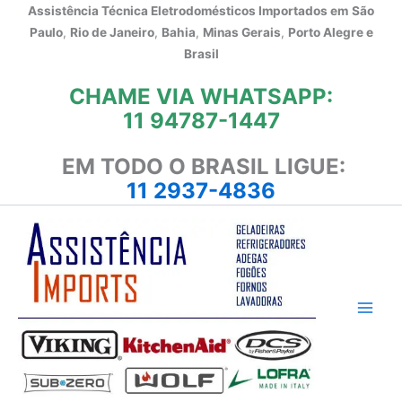
Ir
Assistência Técnica Eletrodomésticos Importados em
São
para
Paulo
,
Rio de Janeiro
,
Bahia
,
Minas Gerais
,
Porto Alegre e
o
Brasil
conteúdo
CHAME VIA WHATSAPP:
11 94787-1447
EM TODO O BRASIL LIGUE:
11 2937-4836