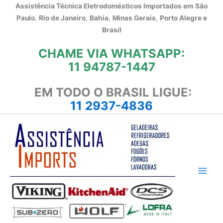
Ir
Assistência Técnica Eletrodomésticos Importados em
São
para
Paulo
,
Rio de Janeiro
,
Bahia
,
Minas Gerais
,
Porto Alegre e
o
Brasil
conteúdo
CHAME VIA WHATSAPP:
11 94787-1447
EM TODO O BRASIL LIGUE:
11 2937-4836