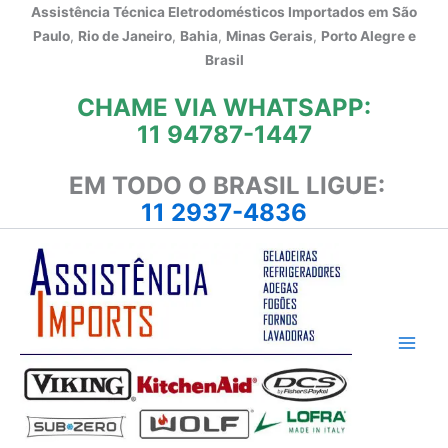
Ir
Assistência Técnica Eletrodomésticos Importados em
São
para
Paulo
,
Rio de Janeiro
,
Bahia
,
Minas Gerais
,
Porto Alegre e
o
Brasil
conteúdo
CHAME VIA WHATSAPP:
11 94787-1447
EM TODO O BRASIL LIGUE:
11 2937-4836