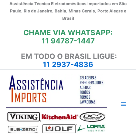
Ir
Assistência Técnica Eletrodomésticos Importados em
São
para
Paulo
,
Rio de Janeiro
,
Bahia
,
Minas Gerais
,
Porto Alegre e
o
Brasil
conteúdo
CHAME VIA WHATSAPP:
11 94787-1447
EM TODO O BRASIL LIGUE:
11 2937-4836