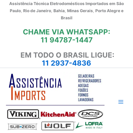
Ir
Assistência Técnica Eletrodomésticos Importados em
São
para
Paulo
,
Rio de Janeiro
,
Bahia
,
Minas Gerais
,
Porto Alegre e
o
Brasil
conteúdo
CHAME VIA WHATSAPP:
11 94787-1447
EM TODO O BRASIL LIGUE:
11 2937-4836