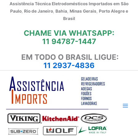
Ir
Assistência Técnica Eletrodomésticos Importados em
São
para
Paulo
,
Rio de Janeiro
,
Bahia
,
Minas Gerais
,
Porto Alegre e
o
Brasil
conteúdo
CHAME VIA WHATSAPP:
11 94787-1447
EM TODO O BRASIL LIGUE:
11 2937-4836