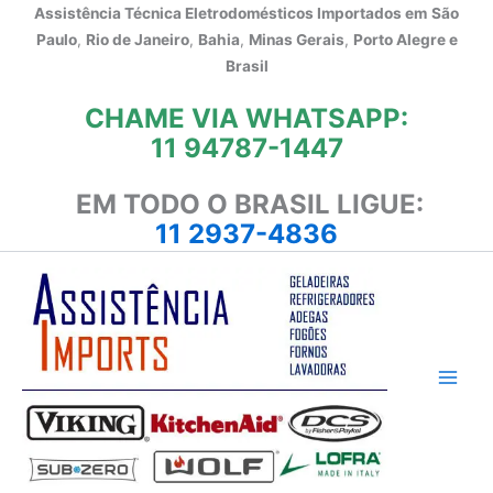
Ir
Assistência Técnica Eletrodomésticos Importados em
São
para
Paulo
,
Rio de Janeiro
,
Bahia
,
Minas Gerais
,
Porto Alegre e
o
Brasil
conteúdo
CHAME VIA WHATSAPP:
11 94787-1447
EM TODO O BRASIL LIGUE:
11 2937-4836