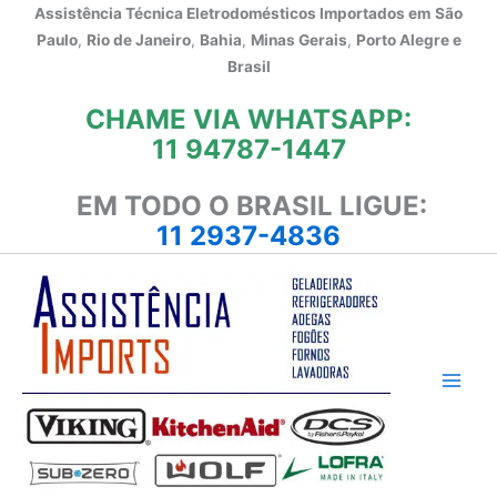
Ir
Assistência Técnica Eletrodomésticos Importados em
São
para
Paulo
,
Rio de Janeiro
,
Bahia
,
Minas Gerais
,
Porto Alegre e
o
Brasil
conteúdo
CHAME VIA WHATSAPP:
11 94787-1447
EM TODO O BRASIL LIGUE:
11 2937-4836