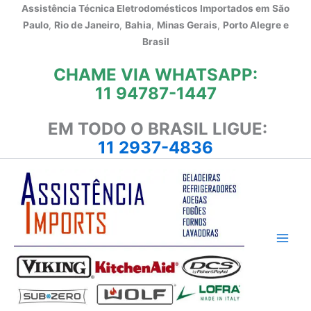
Ir
Assistência Técnica Eletrodomésticos Importados em
São
para
Paulo
,
Rio de Janeiro
,
Bahia
,
Minas Gerais
,
Porto Alegre e
o
Brasil
conteúdo
CHAME VIA WHATSAPP:
11 94787-1447
EM TODO O BRASIL LIGUE:
11 2937-4836