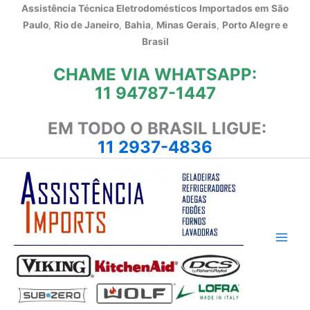
Ir
Assistência Técnica Eletrodomésticos Importados em
São
para
Paulo
,
Rio de Janeiro
,
Bahia
,
Minas Gerais
,
Porto Alegre e
o
Brasil
conteúdo
CHAME VIA WHATSAPP:
11 94787-1447
EM TODO O BRASIL LIGUE:
11 2937-4836