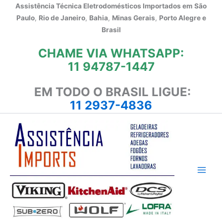
Ir
Assistência Técnica Eletrodomésticos Importados em
São
para
Paulo
,
Rio de Janeiro
,
Bahia
,
Minas Gerais
,
Porto Alegre e
o
Brasil
conteúdo
CHAME VIA WHATSAPP:
11 94787-1447
EM TODO O BRASIL LIGUE:
11 2937-4836