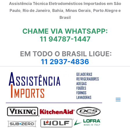
Ir
Assistência Técnica Eletrodomésticos Importados em
São
para
Paulo
,
Rio de Janeiro
,
Bahia
,
Minas Gerais
,
Porto Alegre e
o
Brasil
conteúdo
CHAME VIA WHATSAPP:
11 94787-1447
EM TODO O BRASIL LIGUE:
11 2937-4836