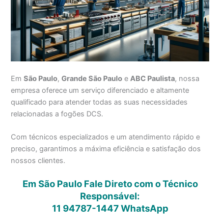
Em
São Paulo
,
Grande São Paulo
e
ABC Paulista
, nossa
empresa oferece um serviço diferenciado e altamente
qualificado para atender todas as suas necessidades
relacionadas a fogões DCS.
Com técnicos especializados e um atendimento rápido e
preciso, garantimos a máxima eficiência e satisfação dos
nossos clientes.
Em São Paulo Fale Direto com o Técnico
Responsável:
11 94787-1447
WhatsApp