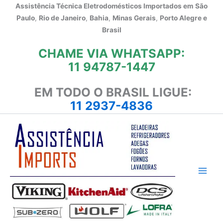
Ir
Assistência Técnica Eletrodomésticos Importados em
São
para
Paulo
,
Rio de Janeiro
,
Bahia
,
Minas Gerais
,
Porto Alegre e
o
Brasil
conteúdo
CHAME VIA WHATSAPP:
11 94787-1447
EM TODO O BRASIL LIGUE:
11 2937-4836