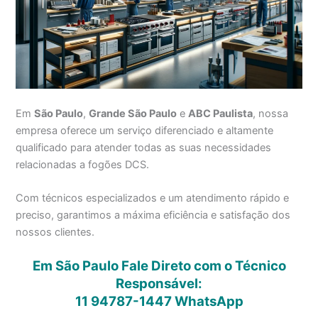
Em
São Paulo
,
Grande São Paulo
e
ABC Paulista
, nossa
empresa oferece um serviço diferenciado e altamente
qualificado para atender todas as suas necessidades
relacionadas a fogões DCS.
Com técnicos especializados e um atendimento rápido e
preciso, garantimos a máxima eficiência e satisfação dos
nossos clientes.
Em São Paulo Fale Direto com o Técnico
Responsável:
11 94787-1447
WhatsApp