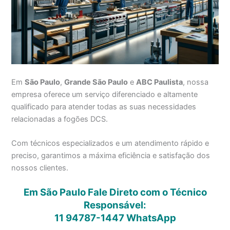
Em
São Paulo
,
Grande São Paulo
e
ABC Paulista
, nossa
empresa oferece um serviço diferenciado e altamente
qualificado para atender todas as suas necessidades
relacionadas a fogões DCS.
Com técnicos especializados e um atendimento rápido e
preciso, garantimos a máxima eficiência e satisfação dos
nossos clientes.
Em São Paulo Fale Direto com o Técnico
Responsável:
11 94787-1447
WhatsApp