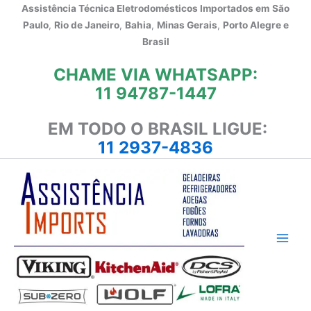
Ir
Assistência Técnica Eletrodomésticos Importados em
São
para
Paulo
,
Rio de Janeiro
,
Bahia
,
Minas Gerais
,
Porto Alegre e
o
Brasil
conteúdo
CHAME VIA WHATSAPP:
11 94787-1447
EM TODO O BRASIL LIGUE:
11 2937-4836