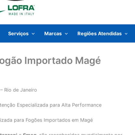
Serviços
Marcas
Regiões Atendidas
Fogão Importado Magé
– Rio de Janeiro
tenção Especializada para Alta Performance
alizada para Fogões Importados em Magé
tazzoni
e
Smeg
, são reconhecidos mundialmente por