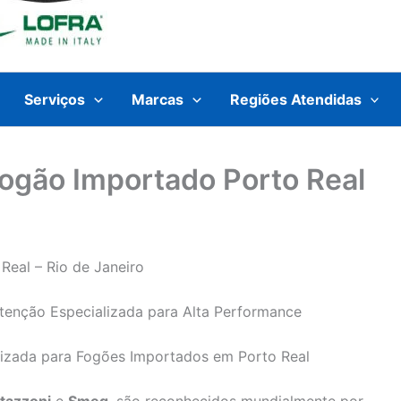
Serviços
Marcas
Regiões Atendidas
Fogão Importado Porto Real
Real – Rio de Janeiro
tenção Especializada para Alta Performance
alizada para Fogões Importados em Porto Real
tazzoni
e
Smeg
, são reconhecidos mundialmente por