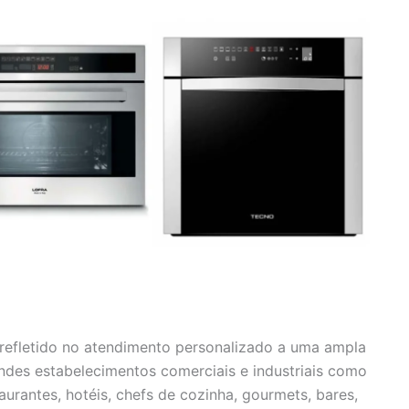
efletido no atendimento personalizado a uma ampla
andes estabelecimentos comerciais e industriais como
urantes, hotéis, chefs de cozinha, gourmets, bares,