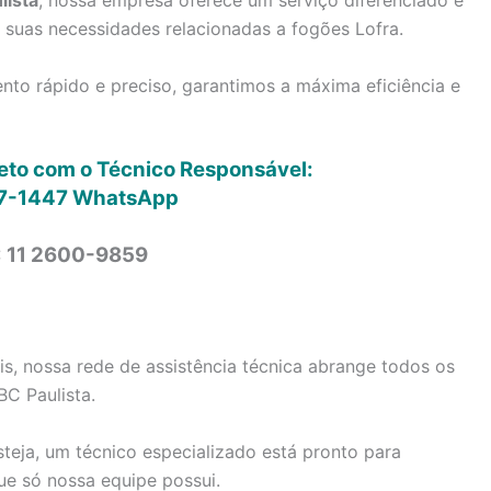
lista
, nossa empresa oferece um serviço diferenciado e
s suas necessidades relacionadas a fogões Lofra.
to rápido e preciso, garantimos a máxima eficiência e
reto com o Técnico Responsável:
7-1447
WhatsApp
: 11 2600-9859
is, nossa rede de assistência técnica abrange todos os
BC Paulista.
steja, um técnico especializado está pronto para
ue só nossa equipe possui.