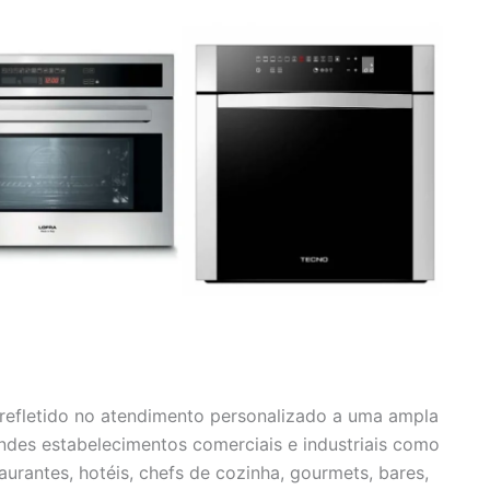
efletido no atendimento personalizado a uma ampla
andes estabelecimentos comerciais e industriais como
urantes, hotéis, chefs de cozinha, gourmets, bares,