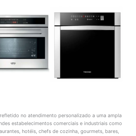
efletido no atendimento personalizado a uma ampla
andes estabelecimentos comerciais e industriais como
urantes, hotéis, chefs de cozinha, gourmets, bares,