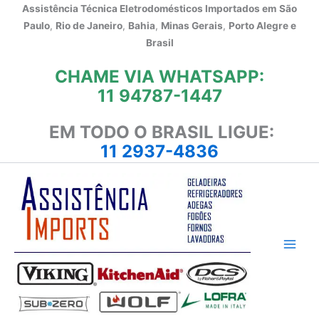
Ir
Assistência Técnica Eletrodomésticos Importados em
São
para
Paulo
,
Rio de Janeiro
,
Bahia
,
Minas Gerais
,
Porto Alegre e
o
Brasil
conteúdo
CHAME VIA WHATSAPP:
11 94787-1447
EM TODO O BRASIL LIGUE:
11 2937-4836