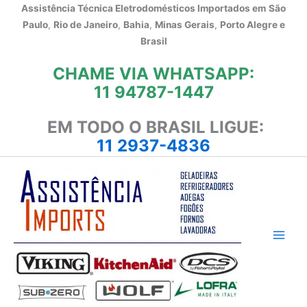
Ir
Assistência Técnica Eletrodomésticos Importados em
São
para
Paulo
,
Rio de Janeiro
,
Bahia
,
Minas Gerais
,
Porto Alegre e
o
Brasil
conteúdo
CHAME VIA WHATSAPP:
11 94787-1447
EM TODO O BRASIL LIGUE:
11 2937-4836