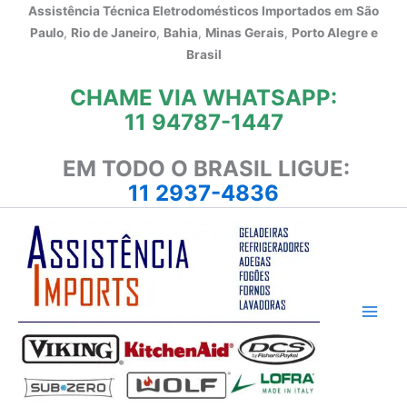
Ir
Assistência Técnica Eletrodomésticos Importados em
São
para
Paulo
,
Rio de Janeiro
,
Bahia
,
Minas Gerais
,
Porto Alegre e
o
Brasil
conteúdo
CHAME VIA WHATSAPP:
11 94787-1447
EM TODO O BRASIL LIGUE:
11 2937-4836