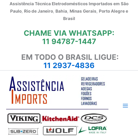
Ir
Assistência Técnica Eletrodomésticos Importados em
São
para
Paulo
,
Rio de Janeiro
,
Bahia
,
Minas Gerais
,
Porto Alegre e
o
Brasil
conteúdo
CHAME VIA WHATSAPP:
11 94787-1447
EM TODO O BRASIL LIGUE:
11 2937-4836