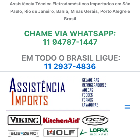
Ir
Assistência Técnica Eletrodomésticos Importados em
São
para
Paulo
,
Rio de Janeiro
,
Bahia
,
Minas Gerais
,
Porto Alegre e
o
Brasil
conteúdo
CHAME VIA WHATSAPP:
11 94787-1447
EM TODO O BRASIL LIGUE:
11 2937-4836