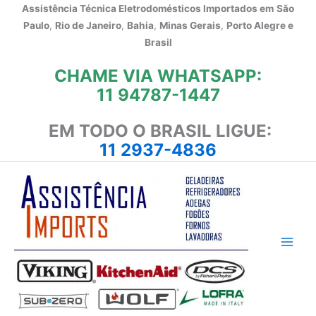
Ir
Assistência Técnica Eletrodomésticos Importados em
São
para
Paulo
,
Rio de Janeiro
,
Bahia
,
Minas Gerais
,
Porto Alegre e
o
Brasil
conteúdo
CHAME VIA WHATSAPP:
11 94787-1447
EM TODO O BRASIL LIGUE:
11 2937-4836