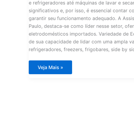
e refrigeradores até máquinas de lavar e sec
significativos e, por isso, é essencial contar
garantir seu funcionamento adequado. A Assi
Paulo, destaca-se como líder nesse setor, o
eletrodomésticos importados. Variedade de E
de sua capacidade de lidar com uma ampla va
refrigeradores, freezers, frigobares, side by s
Assistência
Veja Mais »
Técnica
para
Eletrodomésticos
Importados
em
Campinas