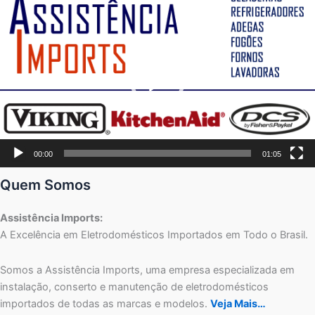
de
vídeo
00:00
01:05
Quem Somos
Assistência Imports:
A Excelência em Eletrodomésticos Importados em Todo o Brasil.
Somos a Assistência Imports, uma empresa especializada em
instalação, conserto e manutenção de eletrodomésticos
importados de todas as marcas e modelos.
Veja Mais…