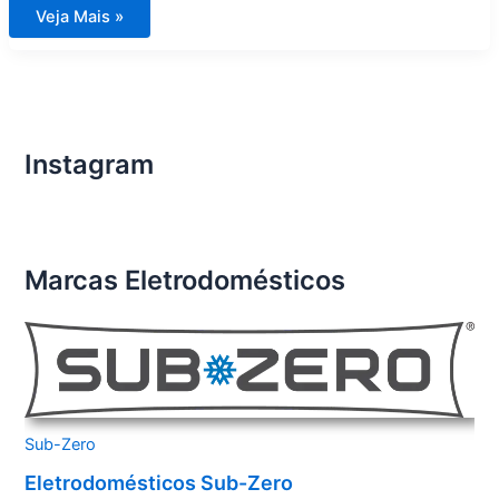
Assistência
Veja Mais »
Técnica
para
Eletrodomésticos
Importados
em
Caraguatatuba
Instagram
Marcas Eletrodomésticos
Sub-Zero
Eletrodomésticos Sub-Zero