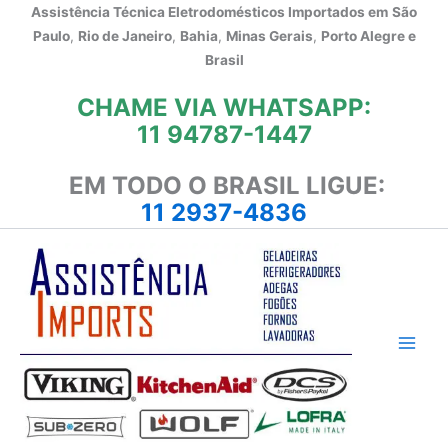
Ir
Assistência Técnica Eletrodomésticos Importados em
São
para
Paulo
,
Rio de Janeiro
,
Bahia
,
Minas Gerais
,
Porto Alegre e
o
Brasil
conteúdo
CHAME VIA WHATSAPP:
11 94787-1447
EM TODO O BRASIL LIGUE:
11 2937-4836