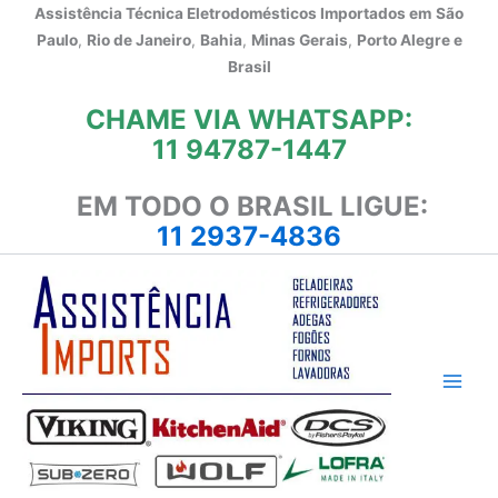
Ir
Assistência Técnica Eletrodomésticos Importados em
São
para
Paulo
,
Rio de Janeiro
,
Bahia
,
Minas Gerais
,
Porto Alegre e
o
Brasil
conteúdo
CHAME VIA WHATSAPP:
11 94787-1447
EM TODO O BRASIL LIGUE:
11 2937-4836