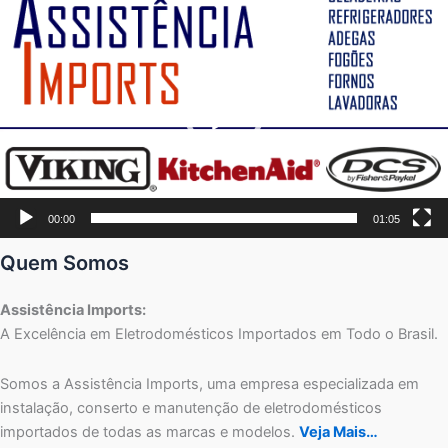
de
vídeo
00:00
01:05
Quem Somos
Assistência Imports:
A Excelência em Eletrodomésticos Importados em Todo o Brasil.
Somos a Assistência Imports, uma empresa especializada em
instalação, conserto e manutenção de eletrodomésticos
importados de todas as marcas e modelos.
Veja Mais…