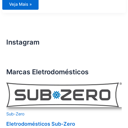
Assistência
Veja Mais »
Técnica
para
Eletrodomésticos
Importados
em
Caraguatatuba
Instagram
Marcas Eletrodomésticos
Sub-Zero
Eletrodomésticos Sub-Zero