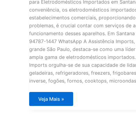
para Eletrodomésticos Importados em Santana
conveniência, os eletrodomésticos importado
estabelecimentos comerciais, proporcionando 
problemas, é crucial contar com serviços de a
funcionamento desses aparelhos. Em Santana 
94787-1447 WhatsApp A Assistência Imports, 
grande São Paulo, destaca-se como uma líder
ampla gama de eletrodomésticos importados.
Imports orgulha-se de sua capacidade de lid
geladeiras, refrigeradores, freezers, frigobares
inverse, fogões, fornos, cooktops, microonda
Assistência
Veja Mais »
Técnica
Eletrodomésticos
Importados
Santana
Parnaíba