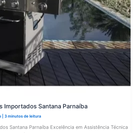
os Importados Santana Parnaíba
o
|
3 minutos de leitura
dos Santana Parnaíba Excelência em Assistência Técnica