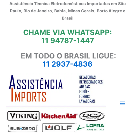
Ir
Assistência Técnica Eletrodomésticos Importados em
São
para
Paulo
,
Rio de Janeiro
,
Bahia
,
Minas Gerais
,
Porto Alegre e
o
Brasil
conteúdo
CHAME VIA WHATSAPP:
11 94787-1447
EM TODO O BRASIL LIGUE:
11 2937-4836