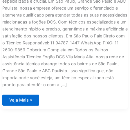
especializada é crucial. Em São Paulo, Grande São Paulo e ABC
Paulista, nossa empresa oferece um serviço diferenciado e
altamente qualificado para atender todas as suas necessidades
relacionadas a fogões DCS. Com técnicos especializados e um
atendimento rápido e preciso, garantimos a máxima eficiência e
satisfação dos nossos clientes. Em São Paulo Fale Direto com
o Técnico Responsável: 11 94787-1447 WhatsApp FIXO: 11
2600-9859 Cobertura Completa em Todos os Bairros
Assistência Técnica Fogão DCS Vila Maria Alta, nossa rede de
assistência técnica abrange todos os bairros de São Paulo,
Grande São Paulo e ABC Paulista. Isso significa que, não
importa onde você esteja, um técnico especializado está
pronto para atendê-lo com a […]
Assistência
Veja Mais »
Técnica
Fogão
DCS
Vila
Maria
Alta