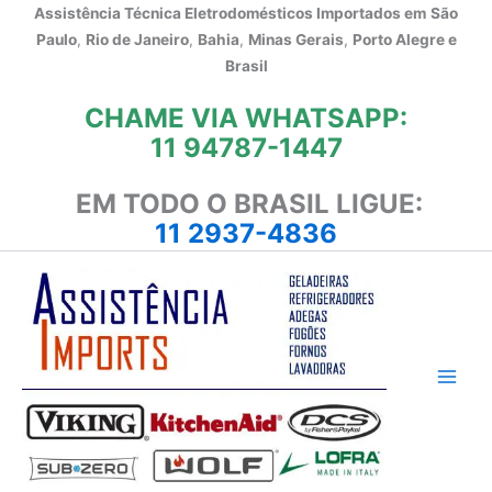
Ir
Assistência Técnica Eletrodomésticos Importados em
São
para
Paulo
,
Rio de Janeiro
,
Bahia
,
Minas Gerais
,
Porto Alegre e
o
Brasil
conteúdo
CHAME VIA WHATSAPP:
11 94787-1447
EM TODO O BRASIL LIGUE:
11 2937-4836