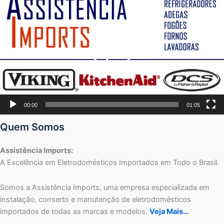
de
vídeo
00:00
01:05
Quem Somos
Assistência Imports:
A Excelência em Eletrodomésticos Importados em Todo o Brasil.
Somos a Assistência Imports, uma empresa especializada em
instalação, conserto e manutenção de eletrodomésticos
importados de todas as marcas e modelos.
Veja Mais…