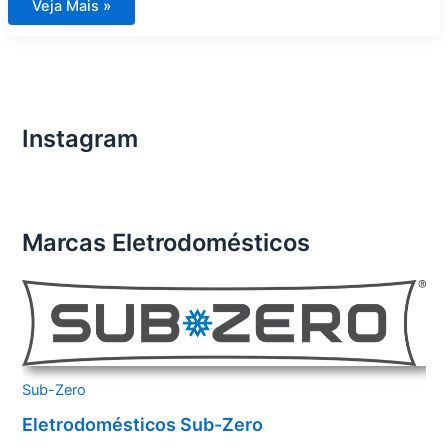
Assistência
Veja Mais »
Técnica
de
Eletrodomésticos
Importados
Condomínio
Estância
Residências
do
Golfe
Instagram
Chácara
das
Pedras
Marcas Eletrodomésticos
Sub-Zero
Eletrodomésticos Sub-Zero