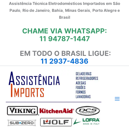
Ir
Assistência Técnica Eletrodomésticos Importados em
São
para
Paulo
,
Rio de Janeiro
,
Bahia
,
Minas Gerais
,
Porto Alegre e
o
Brasil
conteúdo
CHAME VIA WHATSAPP:
11 94787-1447
EM TODO O BRASIL LIGUE:
11 2937-4836