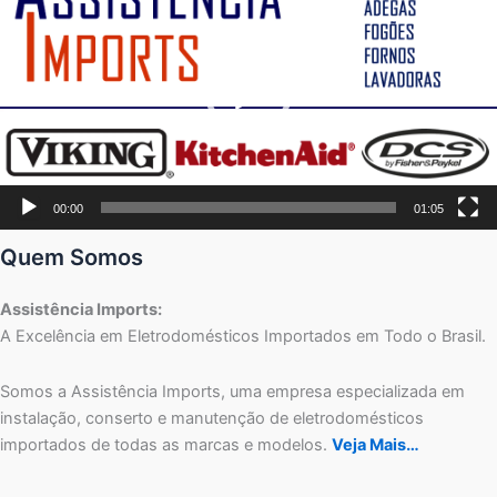
vídeo
00:00
01:05
Quem Somos
Assistência Imports:
A Excelência em Eletrodomésticos Importados em Todo o Brasil.
Somos a Assistência Imports, uma empresa especializada em
instalação, conserto e manutenção de eletrodomésticos
importados de todas as marcas e modelos.
Veja Mais…