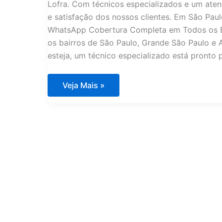
Lofra. Com técnicos especializados e um aten
e satisfação dos nossos clientes. Em São Pau
WhatsApp Cobertura Completa em Todos os Ba
os bairros de São Paulo, Grande São Paulo e A
esteja, um técnico especializado está pronto 
Assistência
Veja Mais »
Técnica
Fogões
Lofra
em
São
Paulo